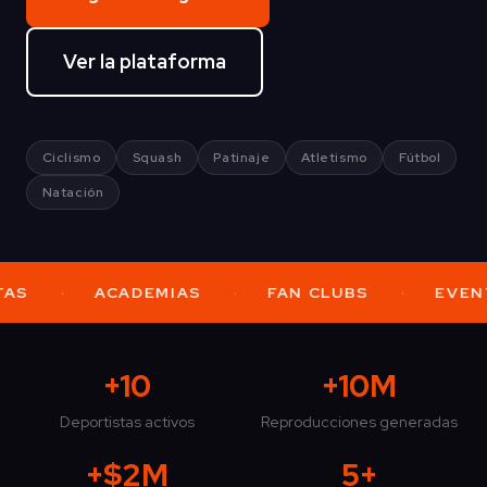
Ver la plataforma
Ciclismo
Squash
Patinaje
Atletismo
Fútbol
Natación
·
·
·
AS
ACADEMIAS
FAN CLUBS
EVENT
+10
+10M
Deportistas activos
Reproducciones generadas
+$2M
5+